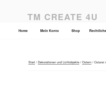
Zum
Inhalt
TM CREATE 4U
springen
Drahtdesign by Tanja Mückstein
Home
Mein Konto
Shop
Rechtlich
Start
/
Dekorationen und Lichtobjekte
/
Ostern
/ Osterei 