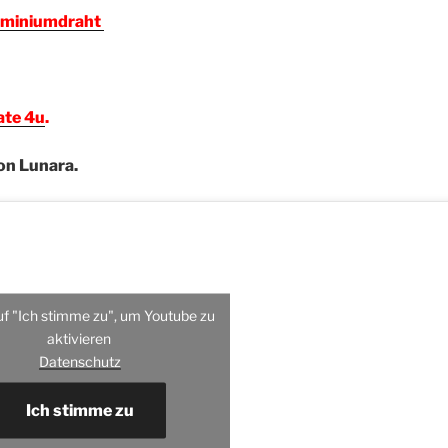
uminiumdraht
ate 4u
.
von Lunara.
uf "Ich stimme zu", um Youtube zu
aktivieren
Datenschutz
Ich stimme zu