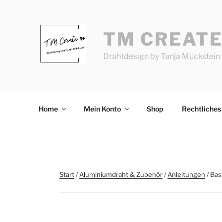
Zum
Inhalt
springen
TM CREATE
Drahtdesign by Tanja Mückstein
Home
Mein Konto
Shop
Rechtliches
Start
/
Aluminiumdraht & Zubehör
/
Anleitungen
/ Bas