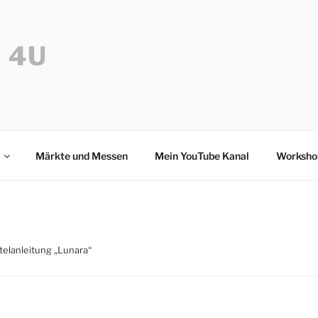
 4U
Märkte und Messen
Mein YouTube Kanal
Worksho
telanleitung „Lunara“