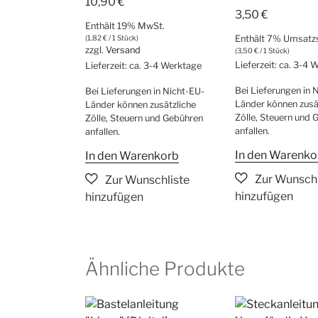
10,90
€
3,50
€
Enthält 19% MwSt.
(
1,82
€
/ 1 Stück)
Enthält 7% Umsatz
zzgl.
Versand
(
3,50
€
/ 1 Stück)
Lieferzeit: ca. 3-4
Lieferzeit: ca. 3-4 Werktage
Bei Lieferungen in 
Bei Lieferungen in Nicht-EU-
Länder können zusä
Länder können zusätzliche
Zölle, Steuern und 
Zölle, Steuern und Gebühren
anfallen.
anfallen.
In den Warenko
In den Warenkorb
Ähnliche Produkte