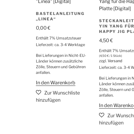
BASTELANLEITUNG
„LINEA“
STECKANLEI
YIN YANG FÜR
0,00
€
HAPPY JIG P
Enthält 7% Umsatzsteuer
4,50
€
Lieferzeit: ca. 3-4 Werktage
Enthält 7% Umsatz
Bei Lieferungen in Nicht-EU-
(
4,50
€
/ 1 Stück)
zzgl.
Versand
Länder können zusätzliche
Zölle, Steuern und Gebühren
Lieferzeit: ca. 3-4
anfallen.
Bei Lieferungen in 
In den Warenkorb
Länder können zusä
Zölle, Steuern und 
anfallen.
In den Warenko