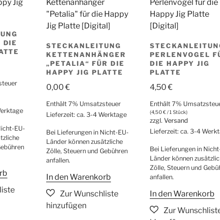
TUNG
 DIE
STECKANLEITUNG
STECKANLEITUN
LATTE
KETTENANHÄNGER
PERLENVOGEL F
„PETALIA“ FÜR DIE
DIE HAPPY JIG
HAPPY JIG PLATTE
PLATTE
steuer
0,00
€
4,50
€
Enthält 7% Umsatzsteuer
Enthält 7% Umsatzsteu
 Werktage
(
4,50
€
/ 1 Stück)
Lieferzeit: ca. 3-4 Werktage
zzgl.
Versand
Nicht-EU-
Lieferzeit: ca. 3-4 Werk
Bei Lieferungen in Nicht-EU-
tzliche
Länder können zusätzliche
Gebühren
Bei Lieferungen in Nich
Zölle, Steuern und Gebühren
Länder können zusätzli
anfallen.
Zölle, Steuern und Gebü
rb
In den Warenkorb
anfallen.
In den Warenkorb