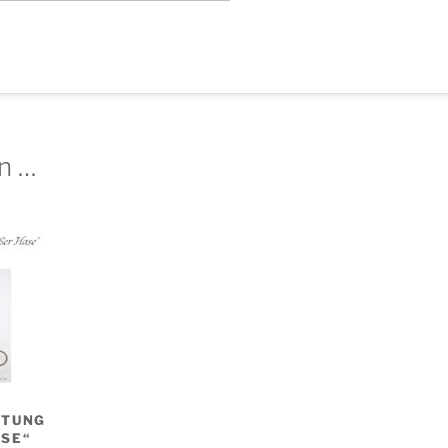
en …
ITUNG
SE“