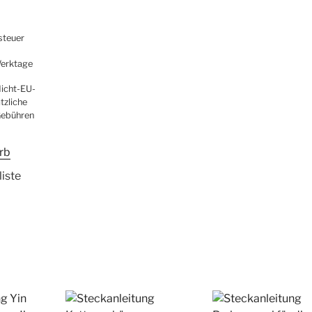
steuer
 Werktage
Nicht-EU-
tzliche
Gebühren
rb