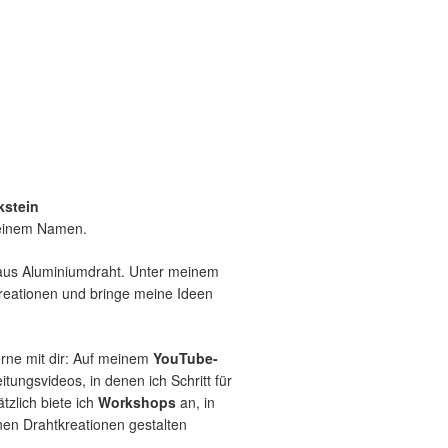
kstein
meinem Namen.
 aus Aluminiumdraht. Unter meinem
Kreationen und bringe meine Ideen
erne mit dir: Auf meinem
YouTube-
itungsvideos, in denen ich Schritt für
tzlich biete ich
Workshops
an, in
en Drahtkreationen gestalten