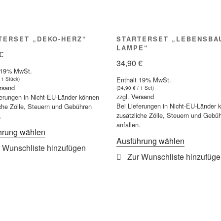
TERSET „DEKO-HERZ“
STARTERSET „LEBENSBA
LAMPE“
€
34,90
€
 19% MwSt.
Enthält 19% MwSt.
 1 Stück)
rsand
(
34,90
€
/ 1 Set)
zzgl.
Versand
ferungen in Nicht-EU-Länder können
Bei Lieferungen in Nicht-EU-Länder 
iche Zölle, Steuern und Gebühren
zusätzliche Zölle, Steuern und Gebü
.
anfallen.
Dieses
hrung wählen
Dieses
Ausführung wählen
Produkt
Produkt
weist
weist
mehrere
mehrere
Varianten
Varianten
auf.
auf.
Die
Die
Optionen