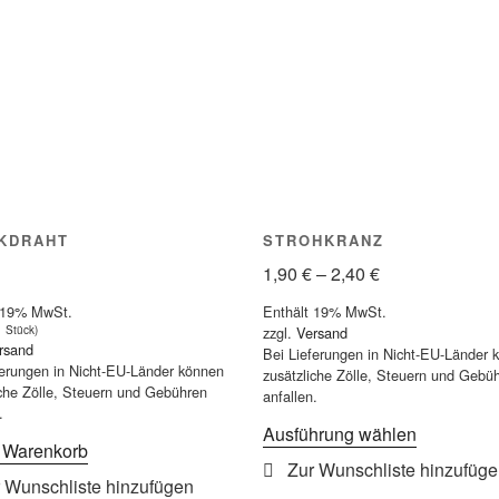
Optionen
können
können
auf
auf
der
der
Produktseite
Produktsei
gewählt
gewählt
werden
werden
KDRAHT
STROHKRANZ
Preisspanne:
1,90
€
–
2,40
€
1,90 €
 19% MwSt.
Enthält 19% MwSt.
bis
1 Stück)
zzgl.
Versand
rsand
2,40 €
Bei Lieferungen in Nicht-EU-Länder 
ferungen in Nicht-EU-Länder können
zusätzliche Zölle, Steuern und Gebü
iche Zölle, Steuern und Gebühren
anfallen.
.
Dieses
Ausführung wählen
n Warenkorb
Produkt
weist