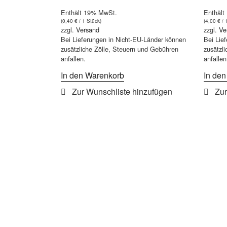
Enthält 19% MwSt.
Enthält
(
0,40
€
/ 1 Stück)
(
4,00
€
/ 
zzgl.
Versand
zzgl.
Ve
Bei Lieferungen in Nicht-EU-Länder können
Bei Lie
zusätzliche Zölle, Steuern und Gebühren
zusätzl
anfallen.
anfallen
In den Warenkorb
In de