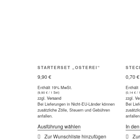
können
auf
der
Produktseite
gewählt
werden
STARTERSET „OSTEREI“
STEC
9,90
€
0,70
€
Enthält 19% MwSt.
Enthält
(
9,90
€
/ 1 Set)
(
0,14
€
/ 
zzgl.
Versand
zzgl.
Ve
Bei Lieferungen in Nicht-EU-Länder können
Bei Lie
zusätzliche Zölle, Steuern und Gebühren
zusätzl
anfallen.
anfallen
Dieses
Ausführung wählen
In de
Produkt