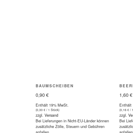
BAUMSCHEIBEN
BEER
0,90
€
1,60
€
Enthält 19% MwSt.
Enthält
(
0,30
€
/ 1 Stück)
(
0,16
€
/ 
zzgl.
Versand
zzgl.
Ve
Bei Lieferungen in Nicht-EU-Länder können
Bei Lie
zusätzliche Zölle, Steuern und Gebühren
zusätzl
anfallen.
anfallen