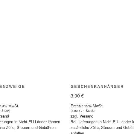
ENZWEIGE
GESCHENKANHÄNGER
3,00
€
 19% MwSt.
Enthält 19% MwSt.
1 Stück)
(
3,00
€
/ 1 Stück)
rsand
zzgl.
Versand
ferungen in Nicht-EU-Länder können
Bei Lieferungen in Nicht-EU-Länder 
iche Zölle, Steuern und Gebühren
zusätzliche Zölle, Steuern und Gebü
.
anfallen.