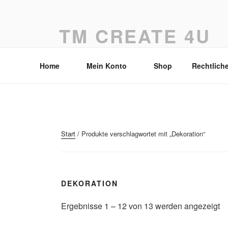
Zum
Inhalt
TM CREATE 4U
springen
Drahtdesign by Tanja Mückstein
Home
Mein Konto
Shop
Rechtlich
Start
/ Produkte verschlagwortet mit „Dekoration“
DEKORATION
Ergebnisse 1 – 12 von 13 werden angezeigt