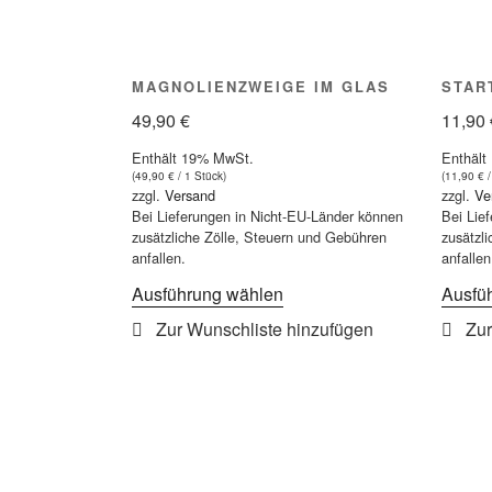
MAGNOLIENZWEIGE IM GLAS
STAR
49,90
€
11,90
Enthält 19% MwSt.
Enthält
(
49,90
€
/ 1 Stück)
(
11,90
€
/
zzgl.
Versand
zzgl.
Ve
Bei Lieferungen in Nicht-EU-Länder können
Bei Lie
zusätzliche Zölle, Steuern und Gebühren
zusätzl
anfallen.
anfallen
Dieses
Ausführung wählen
Ausfü
Produkt
weist
mehrere
Varianten
auf.
Die
Optionen