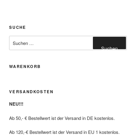
mehrere
Varianten
auf.
Die
SUCHE
Optionen
können
Suchen
auf
nach:
Suchen
der
Produktseite
gewählt
WARENKORB
werden
VERSANDKOSTEN
NEU!!!
Ab 50,- € Bestellwert ist der Versand in DE kostenlos.
Ab 120,-€ Bestellwert ist der Versand in EU 1 kostenlos.