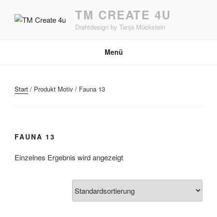
Zum
TM CREATE 4U
Inhalt
Drahtdesign by Tanja Mückstein
springen
Menü
Start
/ Produkt Motiv / Fauna 13
FAUNA 13
Einzelnes Ergebnis wird angezeigt