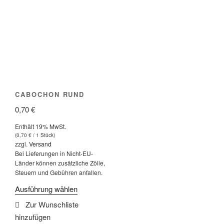
CABOCHON RUND
0,70
€
Enthält 19% MwSt.
(
0,70
€
/ 1 Stück)
zzgl.
Versand
Bei Lieferungen in Nicht-EU-
Länder können zusätzliche Zölle,
Steuern und Gebühren anfallen.
Dieses
Ausführung wählen
Produkt
weist